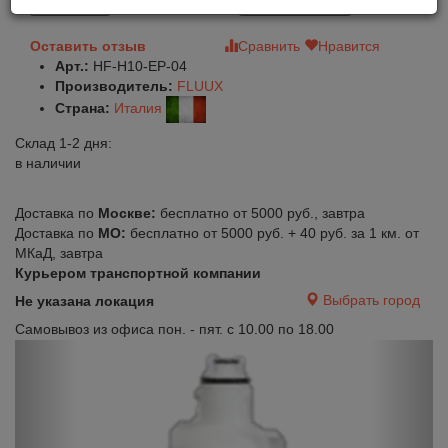
В корзину
Быстрый заказ
Оставить отзыв
Сравнить
Нравится
Арт.:
HF-H10-EP-04
Производитель:
FLUUX
Страна:
Италия
Склад 1-2 дня:
в наличии
Доставка по
Москве:
бесплатно от 5000 руб., завтра
Доставка по
МО:
бесплатно от 5000 руб. + 40 руб. за 1 км. от
МКаД, завтра
Курьером транспортной компании
Выбрать город
Не указана локация
Самовывоз из офиса пон. - пят. с 10.00 по 18.00
Previous
Next