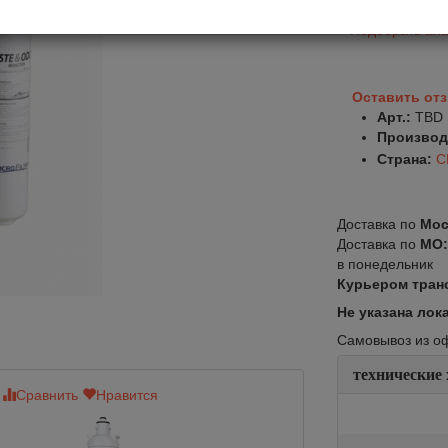
Подобрать ана
Оставить от
Арт.:
TBD
Производ
Страна:
С
Доставка по
Мос
Доставка по
МО
в понедельник
Курьером тран
Не указана лок
Самовывоз из офи
технические
Сравнить
Нравится
Сравнить
Нр