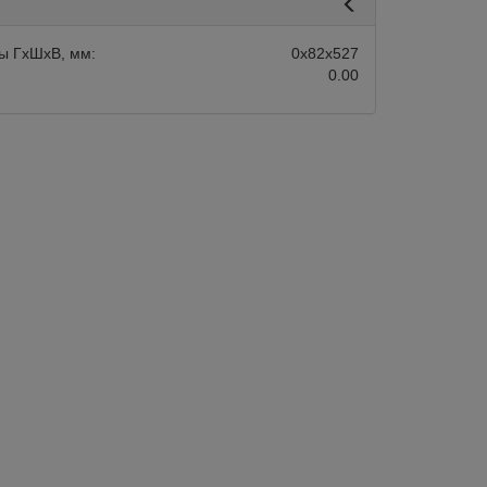
ы ГхШхВ, мм:
0х82х527
0.00
Склад 1-2 дня:
Арт.:
HF-H10-EP-15
Склад 1-2 
в наличии
в наличии
Microfilter SD3-10S
Фильтр Microfilter 10" SEDI SCALE 
В корзину
6 200
В корзину
Быстрый заказ
Быстрый зака