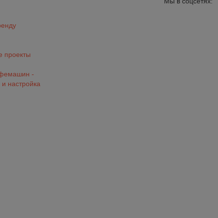
Мы в соцсетях:
ренду
 проекты
офемашин -
 и настройка