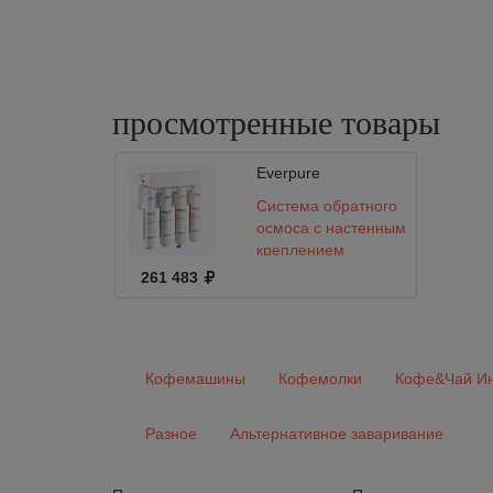
просмотренные
товары
Everpure
Система обратного
осмоса с настенным
креплением
MICROFILTER 4
261 483
Stage 11" RO hanger
system /
Кофемашины
Кофемолки
Кофе&Чай Ин
Разное
Альтернативное заваривание