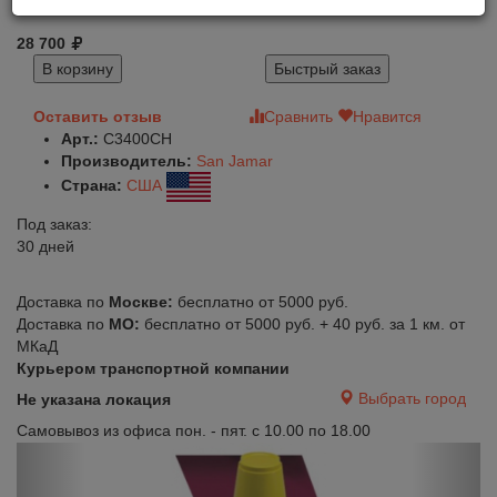
28 700
В корзину
Быстрый заказ
Оставить отзыв
Сравнить
Нравится
Арт.:
C3400CH
Производитель:
San Jamar
Страна:
США
Под заказ:
30 дней
Доставка по
Москве:
бесплатно от 5000 руб.
Доставка по
МО:
бесплатно от 5000 руб. + 40 руб. за 1 км. от
МКаД
Курьером транспортной компании
Выбрать город
Не указана локация
Самовывоз из офиса пон. - пят. с 10.00 по 18.00
Previous
Next