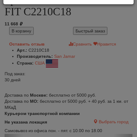
FIT C2210C18
11 668
В корзину
Быстрый заказ
Оставить отзыв
Сравнить
Нравится
Арт.:
C2210C18
Производитель:
San Jamar
Страна:
США
Под заказ:
30 дней
Доставка по
Москве:
бесплатно от 5000 руб.
Доставка по
МО:
бесплатно от 5000 руб. + 40 руб. за 1 км. от
МКаД
Курьером транспортной компании
Выбрать город
Не указана локация
Самовывоз из офиса пон. - пят. с 10.00 по 18.00