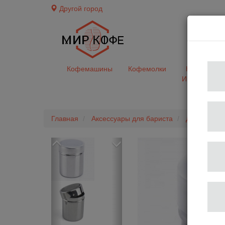
Другой город
доставк
Кофемашины
Кофемолки
Кофе&Чай
Ингредиент
Главная
Аксессуары для бариста
Диспенсер
Previous
Next