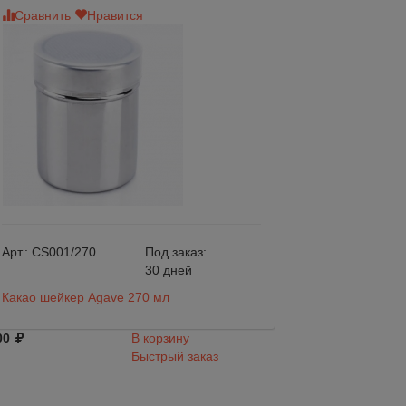
Сравнить
Нравится
Сравнить
Нр
Арт.:
CS001/270
Под заказ:
Арт.:
C2510C
30 дней
Какао шейкер Agave 270 мл
Встраиваемый ди
стаканов San Ja
00
В корзину
Быстрый заказ
22 175