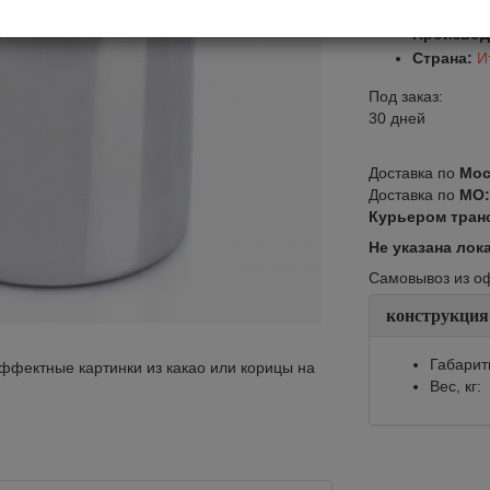
Арт.:
CS00
Производ
Страна:
И
Под заказ:
30 дней
Доставка по
Мос
Доставка по
МО
Курьером тран
Не указана лок
Самовывоз из офи
конструкция
Габарит
ффектные картинки из какао или корицы на
Вес, кг: