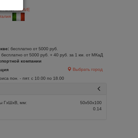
2/160
итель:
AGAVE
талия
кве:
бесплатно от 5000 руб.
:
бесплатно от 5000 руб. + 40 руб. за 1 км. от МКаД
спортной компании
Выбрать город
ация
са пон. - пят. с 10.00 по 18.00
ы ГхШхВ, мм:
50х50х100
0.14