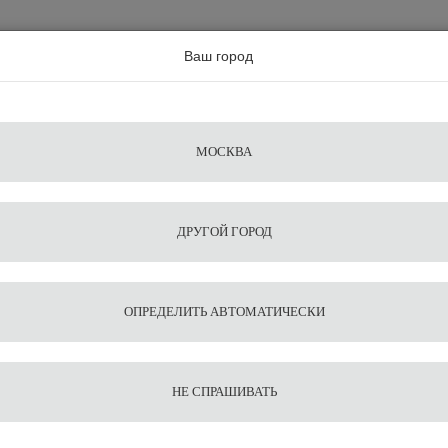
а по всей россии
Ваш город
Поиск
Сравнение
Из
Фильтры
Посуда
Чистящие
Запчасти
Аксессу
МОСКВА
ы
для
средства
для
воды
барис
ДРУГОЙ ГОРОД
ы
Какао шейкер Agave 160 мл
1
11
Какао 
ОПРЕДЕЛИТЬ АВТОМАТИЧЕСКИ
750
В корзину
НЕ СПРАШИВАТЬ
Оставить от