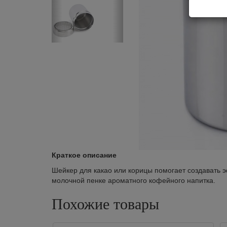
Краткое описание
Шейкер для какао или корицы помогает создавать э
молочной пенке ароматного кофейного напитка.
Похожие товары