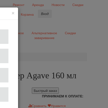
Ремонт
Аренда
Новости
Скидки
×
Вход
бранное
Корзина
ары
Разное
Альтернативное
Скидки
заваривание
та
шейкер Agave 160 мл
Быстрый заказ
ПРИНИМАЕМ К ОПЛАТЕ:
зыв
Сравнить
Нравится