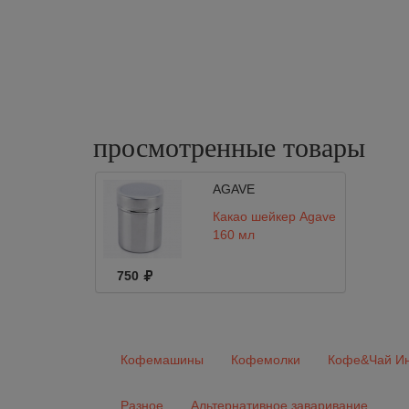
просмотренные
товары
AGAVE
Какао шейкер Agave
160 мл
750
Кофемашины
Кофемолки
Кофе&Чай Ин
Разное
Альтернативное заваривание