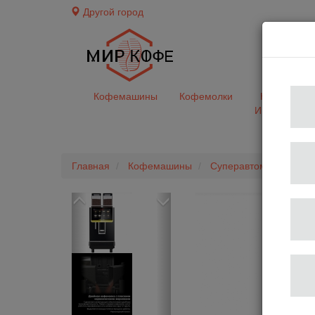
Другой город
доставк
Кофемашины
Кофемолки
Кофе&Чай
Ингредиент
Главная
Кофемашины
Суперавтоматы
Коф
Previous
Next