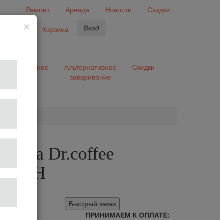
Ремонт
Аренда
Новости
Скидки
×
Вход
бранное
Корзина
ары
Разное
Альтернативное
Скидки
заваривание
та
шина Dr.coffee
a F2 H
46
Быстрый заказ
ПРИНИМАЕМ К ОПЛАТЕ: