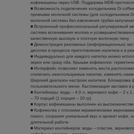
кофемашины через USB. Поддержка MDB-протокол
■ Возможность подключения холодильника Dr.coffe
промывки молочной системы (для холодильников D
молочной системы без извлечения трубки капучинат
■ Встроенный профессиональный регулируемый ав
система вспенивания молока и усовершенствованны
качественную высокую и плотную молочную пену.
■ Демонстрация рекламных (информационных) зас
дисплее в процессе приготовления напитков и в р
■ Индивидуально для каждого напитка можно испол
зерен или сразу оба. Крышки кофемолок: герметичн
■ Интерфейс позволяет изменять места расположен
отключать неиспользуемые напитки, изменять наим
Широкий диапазон настроек напитков. Блокировка 
пользовательского меню. Кастомизация заставок в
■ Контейнеры: воды – 4.0 л, зернового кофе – 2 x 1
– 70 порций (1 порция – 10 гр).
■ Корпус кофемашины выполнен из высококачествен
■ Кофемолка с плоскими керамическими жерновам
помол, сохраняя уникальный вкус и аромат кофе, н
длительной работе.
■ Материал контейнеров: воды – пластик, зернового
кофейных отходов – пластик.