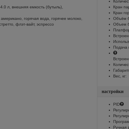
Количес
4.0 л, внешняя емкость (бутыль),
Кран па
Кран го
 американо, горячая вода, горячее молоко,
Объём б
стретто, флэт-вайт, эспрессо
Объем б
Платфор
Встроен
Использ
Подача 
Встроен
Количес
Габарит
Вес, кг:
настройки
PID
Регулир
Регулир
Програм
Ручная 