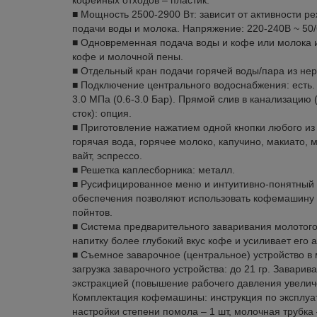
■ Мощность 2500-2900 Вт: зависит от активности 
подачи воды и молока. Напряжение: 220-240В ~ 50/
■ Одновременная подача воды и кофе или молока 
кофе и молочной пены.
■ Отдельный кран подачи горячей воды/пара из нер
■ Подключение центрального водоснабжения: есть.
3.0 МПа (0.6-3.0 Бар). Прямой слив в канализацию 
сток): опция.
■ Приготовление нажатием одной кнопки любого из 
горячая вода, горячее молоко, капучино, макиато, м
вайт, эспрессо.
■ Решетка каплесборника: металл.
■ Русифицированное меню и интуитивно-понятный
обеспечения позволяют использовать кофемашину
пойнтов.
■ Система предварительного заваривания молотого
напитку более глубокий вкус кофе и усиливает его 
■ Съемное заварочное (центральное) устройство в
загрузка заварочного устройства: до 21 гр. Завари
экстракцией (повышение рабочего давления увели
Комплектация кофемашины: инструкция по эксплуата
настройки степени помола – 1 шт, молочная трубка –