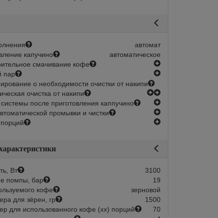
олнения
автомат
вление капучино
автоматическое
есть
ительное смачивание кофе
есть
 пар
рование о необходимости очистки от накипи
есть
есть
ическая очистка от накипи
есть
 системы после приготовления каппучино
есть
втоматической промывки и чистки
есть
 порций
 характеристики
ь, Вт
3100
е помпы, бар
19
ользуемого кофе
зерновой
ера для зёрен, гр
1500
ер для использованного кофе (хх) порций
70