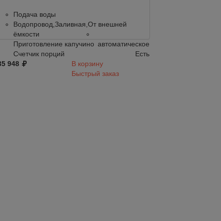
Подача воды
Подача воды
Водопровод,Заливная,От внешней
Водопровод,
ёмкости
ёмкости
Приготовление капучино
автоматическое
Приготовлени
Счетчик порций
Есть
Счетчик порц
35 948
В корзину
602 366
Быстрый заказ