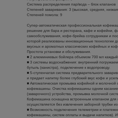
Система распределения пар/вода – блок клапанов
Степеней заваривания: 3 (высокая, средняя, низкая
Степеней помола: 9
Cупер-автоматическая профессиональная кофемаши
решение для бара и ресторана, кафе и кофейни, ф
самообслуживания, кофе-брейка сотрудникам и пос
которой реализованы инновационные технологии дл
вкусных и ароматных классических кофейных и коф
Простота установки и обслуживания.
■ 2 алюминиевых бойлера объемом 700 мл каждый
■ 3 системы водоснабжения: внутренний погружаемы
бутыль (канистра), подключение к водопроводу.
■ 5-ступенчатая система предварительного завари
и придает напитку более глубокий вкус кофе и усил
■ Автоматическая промывка кофейной и молочной 
кофемашины. Очистка кофемашины одним касанием
(заварочного) устройства, промывка молочной сист
Кофемашина оснащена встроенным клапаном для 
осуществляется без извлечения заборной трубки из
■ Возможность подключения телеметрии и платежн
кофемашины, систем оплаты и выдачи напитков). Им