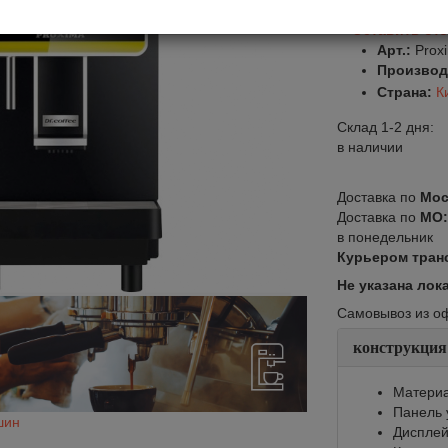
Оставить от
Арт.:
Prox
Производ
Страна:
К
Склад 1-2 дня:
в наличии
Доставка по
Мос
Доставка по
МО
в понедельник
Курьером тран
Не указана лок
Самовывоз из офи
конструкция
Материа
Панель 
шин
Диспле