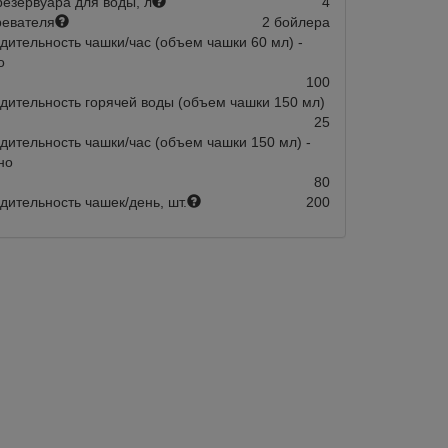
езервуара для воды, л
4
ревателя
2 бойлера
дительность чашки/час (объем чашки 60 мл) -
о
100
дительность горячей воды (объем чашки 150 мл)
25
дительность чашки/час (объем чашки 150 мл) -
но
80
дительность чашек/день, шт.
200