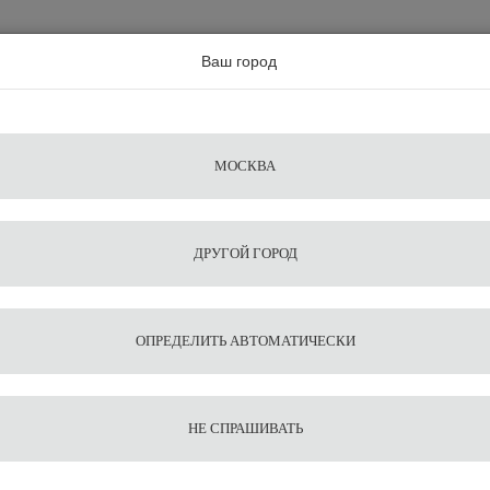
а по всей россии
Ваш город
Поиск
Сравнение
Из
Фильтры
Посуда
Чистящие
Запчасти
Аксессу
МОСКВА
ы
для
средства
для
воды
барис
ДРУГОЙ ГОРОД
емашина Dr.coffee Proxima F2 H
1
5
Кофема
ОПРЕДЕЛИТЬ АВТОМАТИЧЕСКИ
Proxim
НЕ СПРАШИВАТЬ
435 999
458 9
В корзину