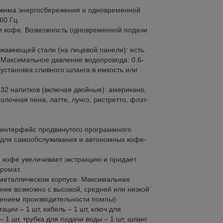
режима энергосбережения и одновременной
60 Гц.
и кофе. Возможность одновременной подачи
жавеющей стали (на лицевой панели): есть.
 Максимальное давление водопровода: 0.6-
(установка сливного шланга в емкость или
32 напитков (включая двойные): американо,
олочная пена, латте, лунго, ристретто, флэт-
 интерфейс продвинутого программного
 для самообслуживания и автономных кофе-
 кофе увеличивает экстракцию и придает
аромат.
 металлическом корпусе. Максимальная
вание возможно с высокой, средней или низкой
чением производительности помпы).
ции – 1 шт, кабель – 1 шт, ключ для
 1 шт, трубка для подачи воды – 1 шт, шланг