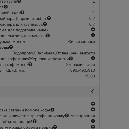
тво групп
1
ра
1
рячей воды
1
ойлера (пар/кипяток), л.
0.7
ойлера для группы, л.
0.7
нет
ма для подогрева чашек
нет
ная емкость для молока
уемое молоко
Живое молоко
воды
Водопровод,Заливная,От внешней ёмкости
есть
ная кофемолка
Жернова кофемолки
тво кофемолок
2
керамические
ы ГхШхВ, мм:
690х490х910
45.00
есть
есть
овка степени помола кофе
овка количества гр. кофе на чашку
электронная
есть
. объема порций
есть
регулировка объема порции