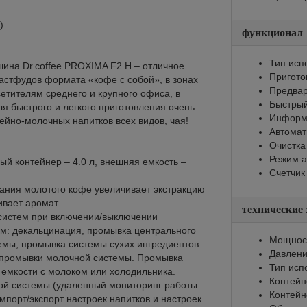
)
функционал
Тип исп
на Dr.coffee PROXIMA F2 H – отличное
Пригото
астфудов формата «кофе с собой», в зонах
Предвар
етителям среднего и крупного офиса, в
Быстрый
я быстрого и легкого приготовления очень
Информи
ейно-молочных напитков всех видов, чая!
Автомат
Очистка
.
Режим а
й контейнер – 4.0 л, внешняя емкость –
Счетчик
вания молотого кофе увеличивает экстракцию
ивает аромат.
технические
систем при включении/выключении
: декальцинация, промывка центрального
Мощност
емы, промывка системы сухих ингредиентов.
Давлени
промывки молочной системы. Промывка
Тип исп
 емкости с молоком или холодильника.
Контейн
ой системы (удаленный мониторинг работы
Контейн
порт/экспорт настроек напитков и настроек