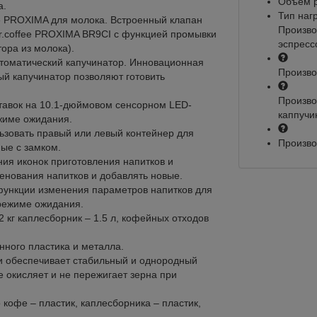
Объем р
а.
Тип наг
e PROXIMA для молока. Встроенный клапан
Произво
r.coffee PROXIMA BR9CI с функцией промывки
эспресс
ора из молока).
томатический капучинатор. Инновационная
Произво
й капучинатор позволяют готовить
Произво
тавок на 10.1-дюймовом сенсорном LED-
каппучи
ежиме ожидания.
ьзовать правый или левый контейнер для
Произво
ые с замком.
ия иконок приготовления напитков и
енования напитков и добавлять новые.
функции изменения параметров напитков для
 режиме ожидания.
.2 кг каплесборник – 1.5 л, кофейных отходов
ного пластика и металла.
и обеспечивает стабильный и однородный
е окисляет и не пережигает зерна при
 кофе – пластик, каплесборника – пластик,