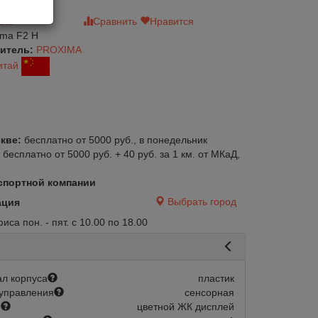
зыв
Сравнить
Нравится
ima F2 H
итель:
PROXIMA
итай
кве:
бесплатно от 5000 руб., в понедельник
:
бесплатно от 5000 руб. + 40 руб. за 1 км. от МКаД,
спортной компании
Выбрать город
ация
са пон. - пят. с 10.00 по 18.00
л корпуса
пластик
управления
сенсорная
й
цветной ЖК дисплей