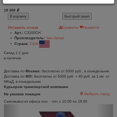
19 300
В корзину
Быстрый заказ
Оставить отзыв
Сравнить
Нравится
Арт.:
C3200CH
Производитель:
San Jamar
Страна:
США
Склад 1-2 дня:
в наличии
Доставка по
Москве:
бесплатно от 5000 руб., в понедельник
Доставка по
МО:
бесплатно от 5000 руб. + 40 руб. за 1 км. от
МКаД, в понедельник
Курьером транспортной компании
Выбрать город
Не указана локация
Самовывоз из офиса пон. - пят. с 10.00 по 18.00
Previous
Next