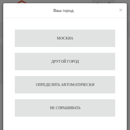
×
Ваш город
Вход
Главная
Кофемолки
Электрические
Кофемолка Mahlkoenig EK 43 S White
МОСКВА
Каталог
Избранное
ДРУГОЙ ГОРОД
Сравнение
Корзина
ОПРЕДЕЛИТЬ АВТОМАТИЧЕСКИ
Кофемолка Mahlkoenig EK
НЕ СПРАШИВАТЬ
43 S White
345 563
356 250