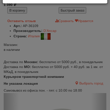
1 390
В корзину
Быстрый заказ
Оставить отзыв
Сравнить
Нравится
Арт.:
AP-36109
Производитель:
D’Ancap
Страна:
Италия
Магазин:
в наличии
Доставка по
Москве:
бесплатно от 5000 руб., в понедельник
Доставка по
МО:
бесплатно от 5000 руб. + 40 руб. за 1 км. от
МКаД, в понедельник
Курьером транспортной компании
Выбрать город
Не указана локация
Самовывоз из офиса пон. - пят. с 10.00 по 18.00
Previous
Next