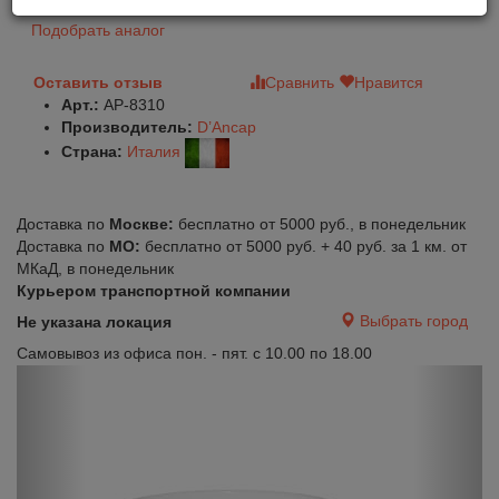
Подобрать аналог
Оставить отзыв
Сравнить
Нравится
Арт.:
AP-8310
Производитель:
D’Ancap
Страна:
Италия
Доставка по
Москве:
бесплатно от 5000 руб., в понедельник
Доставка по
МО:
бесплатно от 5000 руб. + 40 руб. за 1 км. от
МКаД, в понедельник
Курьером транспортной компании
Выбрать город
Не указана локация
Самовывоз из офиса пон. - пят. с 10.00 по 18.00
Previous
Next