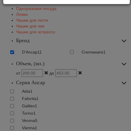
Бокалы
Одноразовая посуда
Ложки
Чашки для латте
Чашки для чая
Чашки для эспрессо
Бренд
D’Ancap
11
Cremaware
1
Объем, (мл.)
от
до
Серия Ancap
Aida
1
Faforita
1
Galileo
1
Torino
1
Verona
5
Vienna
1