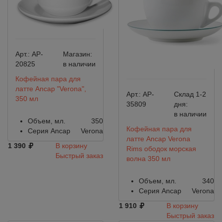
Арт.:
AP-
Магазин:
20825
в наличии
Кофейная пара для
латте Ancap "Verona",
Арт.:
AP-
Склад 1-2
350 мл
35809
дня:
в наличии
Объем, мл.
350
Кофейная пара для
Серия Ancap
Verona
латте Ancap Verona
1 390
В корзину
Rims ободок морская
Быстрый заказ
волна 350 мл
Объем, мл.
340
Серия Ancap
Verona
1 910
В корзину
Быстрый заказ