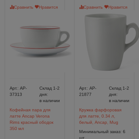
Сравнить
Нравится
Сравнить
Нравится
Арт.:
AP-
Склад 1-2
Арт.:
AP-
Склад 1-2
37313
дня:
21877
дня:
в наличии
в наличии
Кофейная пара для
Кружка фарфоровая
латте Ancap Verona
для латте, 0.34 л,
Rims красный ободок
белый, Ancap, Mug
350 мл
Минимальный заказ: 6
шт.