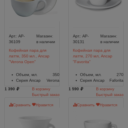
Арт.:
AP-
Магазин:
Арт.:
AP-
Магазин:
36109
в наличии
30131
в наличии
Кофейная пара для
Кофейная пара для
латте, 350 мл., Ancap
латте, 270 мл, Ancap
"Verona Open"
"Favorita"
Объем, мл.
350
Объем, мл.
270
Серия Ancap
Verona
Серия Ancap
Faforita
1 390
В корзину
1 590
В корзину
Быстрый заказ
Быстрый заказ
Сравнить
Нравится
Сравнить
Нравится