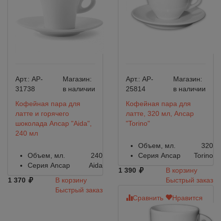
Арт.:
AP-
Магазин:
Арт.:
AP-
Магазин:
31738
в наличии
25814
в наличии
Кофейная пара для
Кофейная пара для
латте и горячего
латте, 320 мл, Ancap
шоколада Ancap "Aida",
"Torino"
240 мл
Объем, мл.
320
Объем, мл.
240
Серия Ancap
Torino
Серия Ancap
Aida
1 390
В корзину
1 370
В корзину
Быстрый заказ
Быстрый заказ
Сравнить
Нравится