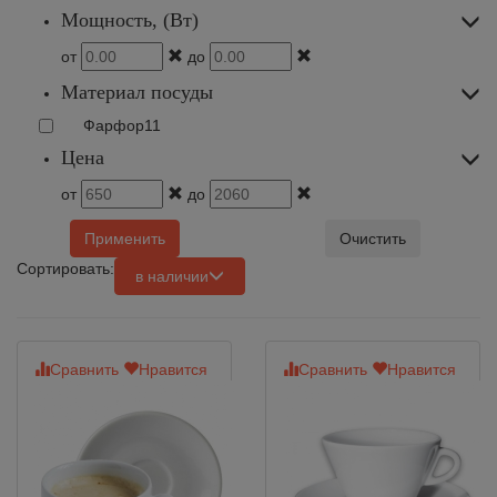
Мощность, (Вт)
от
до
Материал посуды
Фарфор
11
Цена
от
до
Применить
Очистить
Сортировать:
в наличии
Сравнить
Нравится
Сравнить
Нравится