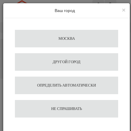
×
Ваш город
Вход
Главная
Посуда
Чашки для латте
D’Ancap
МОСКВА
Каталог
Избранное
ДРУГОЙ ГОРОД
Сравнение
Корзина
ОПРЕДЕЛИТЬ АВТОМАТИЧЕСКИ
НЕ СПРАШИВАТЬ
Чашки для латте d'Ancap
Чашки для капучино