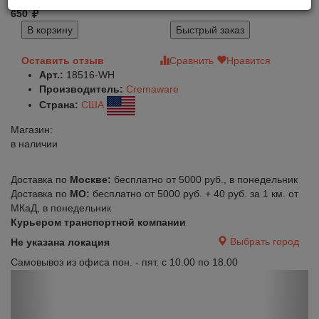
650
В корзину
Быстрый заказ
Оставить отзыв
Сравнить
Нравится
Арт.:
18516-WH
Производитель:
Cremaware
Страна:
США
Магазин:
в наличии
Доставка по
Москве:
бесплатно от 5000 руб., в понедельник
Доставка по
МО:
бесплатно от 5000 руб. + 40 руб. за 1 км. от
МКаД, в понедельник
Курьером транспортной компании
Выбрать город
Не указана локация
Самовывоз из офиса пон. - пят. с 10.00 по 18.00
Previous
Next