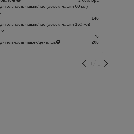
ревателя
2 бойлера
дительность чашки/час (объем чашки 60 мл) -
о
140
дительность чашки/час (объем чашки 150 мл) -
но
70
дительность чашек/день, шт.
200
1
1