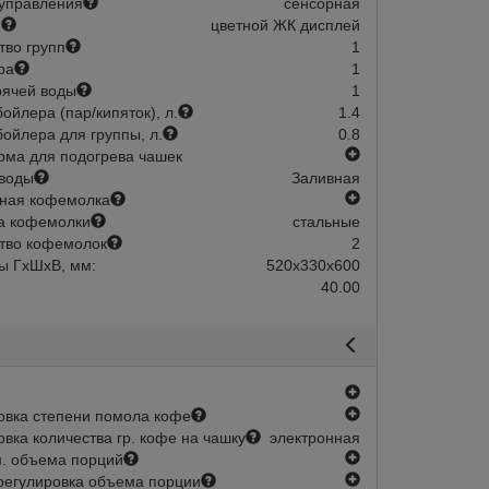
управления
сенсорная
й
цветной ЖК дисплей
тво групп
1
ра
1
рячей воды
1
ойлера (пар/кипяток), л.
1.4
ойлера для группы, л.
0.8
есть
ма для подогрева чашек
воды
Заливная
есть
ная кофемолка
а кофемолки
стальные
тво кофемолок
2
ы ГхШхВ, мм:
520х330х600
40.00
есть
есть
овка степени помола кофе
овка количества гр. кофе на чашку
электронная
есть
. объема порций
есть
регулировка объема порции