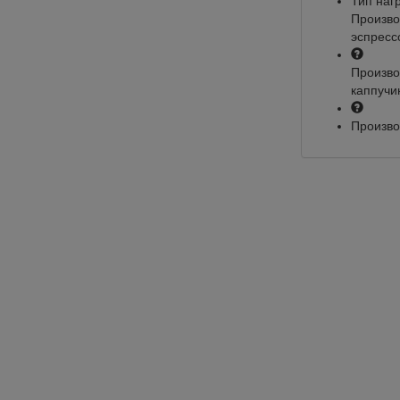
Тип наг
Произво
эспресс
Произво
каппучи
Произво