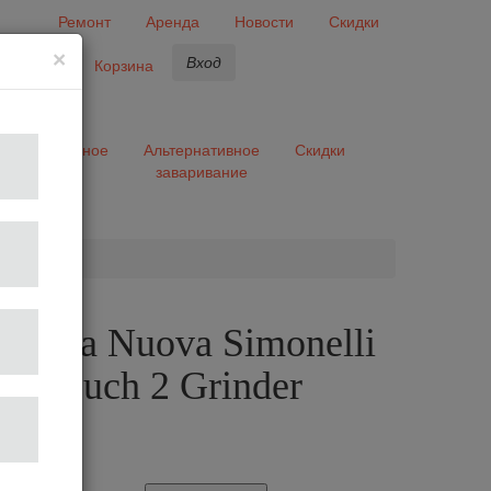
Ремонт
Аренда
Новости
Скидки
×
Вход
бранное
Корзина
ары
Разное
Альтернативное
Скидки
заваривание
та
шина Nuova Simonelli
ar Touch 2 Grinder
ack
70