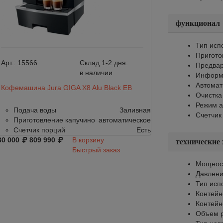
функционал
Тип исп
Пригото
Арт.:
15566
Склад 1-2 дня:
Предвар
в наличии
Информи
Автомат
Кофемашина Jura GIGA X8 Alu Black EВ
Очистка
Режим а
Подача воды
Заливная
Счетчик
Приготовление капучино
автоматическое
Счетчик порций
Есть
80 000
809 990
В корзину
технические
Быстрый заказ
Мощност
Давлени
Тип исп
Контейн
Контейн
Объем р