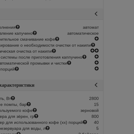
олнения
автомат
вление капучино
автоматическое
есть
ительное смачивание кофе
рование о необходимости очистки от накипи
есть
есть
ическая очистка от накипи
есть
 системы после приготовления каппучино
есть
втоматической промывки и чистки
есть
 порций
 характеристики
ь, Вт
2800
е помпы, бар
15
ользуемого кофе
зерновой
ера для зёрен, гр
800
ер для использованного кофе (хх) порций
40
езервуара для воды, л
5