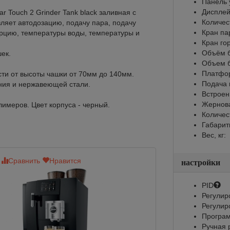
Панель 
Диспле
 Touch 2 Grinder Tank black заливная с
Количес
ляет автодозацию, подачу пара, подачу
Кран па
орцию, температуры воды, температуры и
Кран го
Объём б
ек.
Объем б
Платфор
сти от высоты чашки от 70мм до 140мм.
Подача 
ния и нержавеющей стали.
Встроен
Жернов
имеров. Цвет корпуса - черный.
Количес
Габарит
Вес, кг:
Сравнить
Нравится
настройки
PID
Регулир
Регулир
Програм
Ручная 