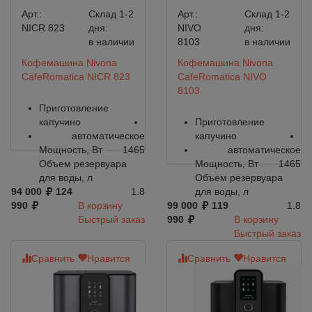
Арт.:
Склад 1-2
Арт.:
Склад 1-2
NICR 823
дня:
NIVO
дня:
в наличии
8103
в наличии
Кофемашина Nivona
Кофемашина Nivona
CafeRomatica NICR 823
CafeRomatica NIVO
8103
Приготовление
капучино
Приготовление
автоматическое
капучино
Мощность, Вт
1465
автоматическое
Объем резервуара
Мощность, Вт
1465
для воды, л
Объем резервуара
94 000
124
1.8
для воды, л
990
В корзину
99 000
119
1.8
Быстрый заказ
990
В корзину
Быстрый заказ
Сравнить
Нравится
Сравнить
Нравится