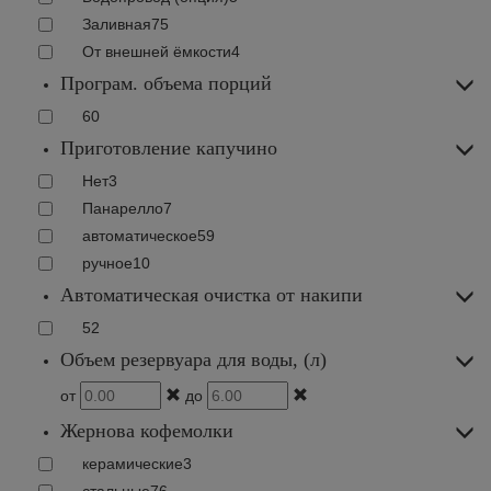
Заливная
75
От внешней ёмкости
4
Програм. объема порций
60
Приготовление капучино
Нет
3
Панарелло
7
автоматическое
59
ручное
10
Автоматическая очистка от накипи
52
Объем резервуара для воды, (л)
от
до
Жернова кофемолки
керамические
3