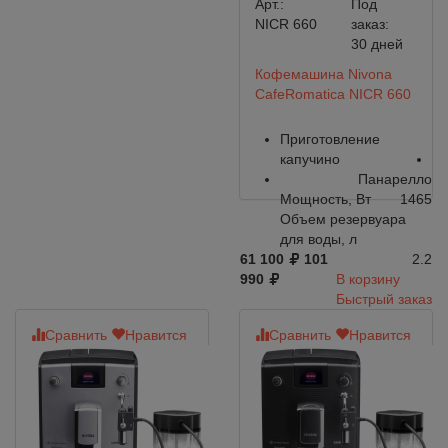
Арт.:
Под
NICR 660
заказ:
30 дней
Кофемашина Nivona
CafeRomatica NICR 660
Приготовление
капучино
Панарелло
Мощность, Вт
1465
Объем резервуара
для воды, л
61 100
101
2.2
990
В корзину
Быстрый заказ
Сравнить
Нравится
Сравнить
Нравится