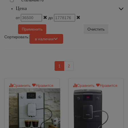
стальные
76
Цена
от
до
Применить
Очистить
Сортировать:
в наличии
1
2
Сравнить
Нравится
Сравнить
Нравится