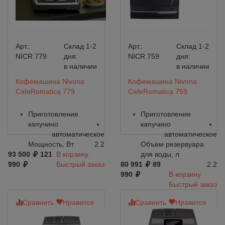
Арт.:
Склад 1-2
Арт.:
Склад 1-2
NICR 779
дня:
NICR 759
дня:
в наличии
в наличии
Кофемашина Nivona
Кофемашина Nivona
CafeRomatica 779
CafeRomatica 759
Приготовление
Приготовление
капучино
капучино
автоматическое
автоматическое
Мощность, Вт
2.2
Объем резервуара
93 500
121
В корзину
для воды, л
990
Быстрый заказ
80 991
89
2.2
990
В корзину
Быстрый заказ
Сравнить
Нравится
Сравнить
Нравится