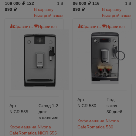
106 000
122
1.8
96 000
116
1.8
990
В корзину
990
В корзину
Быстрый заказ
Быстрый заказ
Сравнить
Нравится
Сравнить
Нравится
Арт.:
Под
Арт.:
Склад 1-2
NICR 530
заказ:
NICR 555
дня:
30 дней
в наличии
Кофемашина Nivona
Кофемашина Nivona
CafeRomatica 530
CafeRomatica NICR 555