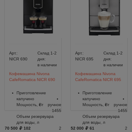
Арт.:
Склад 1-2
Арт.:
Склад 1-2
NICR 690
дня:
NICR 695
дня:
в наличии
в наличии
Кофемашина Nivona
Кофемашина Nivona
CafeRomatica NICR 690
CafeRomatica NICR 695
Приготовление
Приготовление
капучино
капучино
Мощность, Вт
ручное
Мощность, Вт
ручное
1455
1455
Объем резервуара
Объем резервуара
для воды, л
для воды, л
70 500
102
2
52 000
61
2