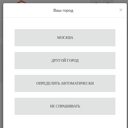
×
Ваш город
Вход
Главная
Кофемашины
Автоматические кофемашины
Nivona
МОСКВА
Каталог
Избранное
ДРУГОЙ ГОРОД
Сравнение
Корзина
ОПРЕДЕЛИТЬ АВТОМАТИЧЕСКИ
НЕ СПРАШИВАТЬ
АВТОМАТИЧЕСКИЕ