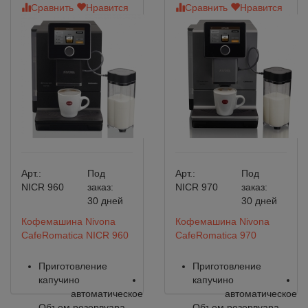
Сравнить
Нравится
Сравнить
Нравится
Арт.:
Под
Арт.:
Под
NICR 960
заказ:
NICR 970
заказ:
30 дней
30 дней
Кофемашина Nivona
Кофемашина Nivona
CafeRomatica NICR 960
CafeRomatica 970
Приготовление
Приготовление
капучино
капучино
автоматическое
автоматическое
Объем резервуара
Объем резервуара