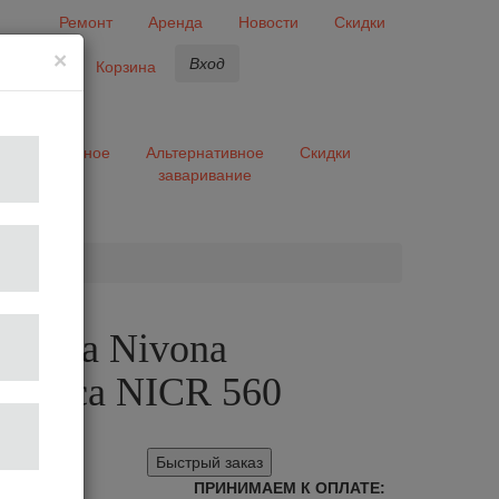
Ремонт
Аренда
Новости
Скидки
×
Вход
бранное
Корзина
ары
Разное
Альтернативное
Скидки
заваривание
та
шина Nivona
matica NICR 560
Быстрый заказ
ПРИНИМАЕМ К ОПЛАТЕ: