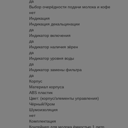
да
Выбор очерёдности подачи молока и кофе
нет
Индикация
Индикация декальцинации
да
Индикатор включения
да
Индикатор наличия зёрен
да
Индикатор уровня воды
да
Индикатор замены фильтра
да
Корпус
Материал корпуса
ABS пластик
Цвет: (корпус/элементы управления)
Чёрный/Хром
Шумоизоляция
нет
Комплектация
Контейнер для молока ёмкостью 1 литр