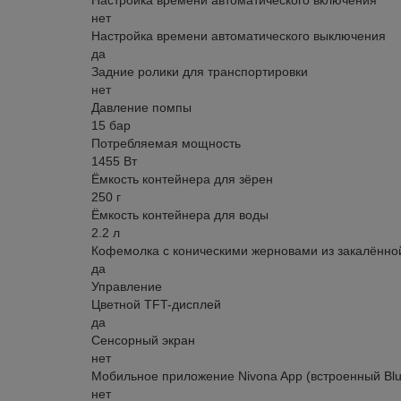
Настройка времени автоматического включения
нет
Настройка времени автоматического выключения
да
Задние ролики для транспортировки
нет
Давление помпы
15 бар
Потребляемая мощность
1455 Вт
Ёмкость контейнера для зёрен
250 г
Ёмкость контейнера для воды
2.2 л
Кофемолка с коническими жерновами из закалённо
да
Управление
Цветной TFT-дисплей
да
Сенсорный экран
нет
Мобильное приложение Nivona App (встроенный Blu
нет