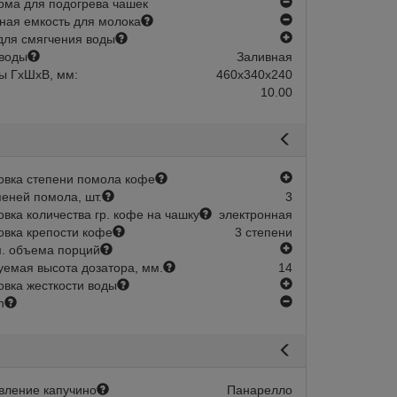
нет
ма для подогрева чашек
нет
ная емкость для молока
есть
для смягчения воды
воды
Заливная
ы ГхШхВ, мм:
460х340х240
10.00
есть
овка степени помола кофе
пеней помола, шт.
3
овка количества гр. кофе на чашку
электронная
овка крепости кофе
3 степени
есть
. объема порций
уемая высота дозатора, мм.
14
есть
овка жесткости воды
нет
h
вление капучино
Панарелло