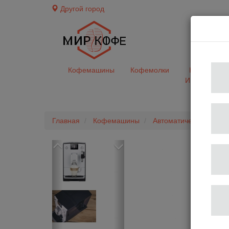
Другой город
доставк
Кофемашины
Кофемолки
Кофе&Чай
Ингредиент
Главная
Кофемашины
Автоматические коф
Previous
Next