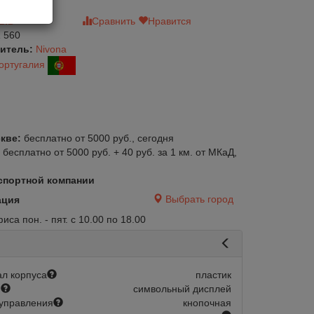
зыв
Сравнить
Нравится
 560
итель:
Nivona
ортугалия
кве:
бесплатно от 5000 руб., сегодня
:
бесплатно от 5000 руб. + 40 руб. за 1 км. от МКаД,
спортной компании
Выбрать город
ация
са пон. - пят. с 10.00 по 18.00
л корпуса
пластик
й
символьный дисплей
управления
кнопочная