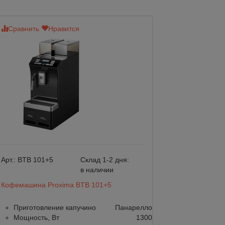
Сравнить
Нравится
Сравнить
Нр
Арт.:
BTB 101+5
Склад 1-2 дня:
Арт.:
NICR 550
в наличии
Кофемашина Proxima BTB 101+5
Кофемашина Nivo
550
Приготовление капучино
Панарелло
Мощность, Вт
1300
Приготовлени