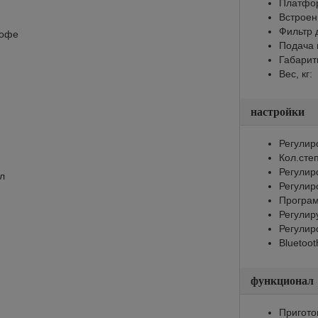
Платфор
Встроен
Фильтр 
кофе
Подача 
Габарит
Вес, кг:
настройки
Регулир
Кол.сте
Регулир
л
Регулир
Програм
Регулир
Регулир
Bluetoot
функционал
Пригото