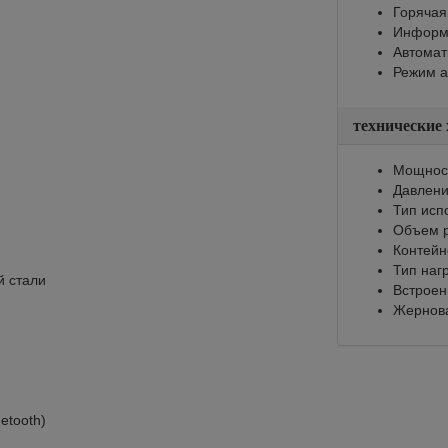
Горячая
Информи
Автомат
Режим а
технические
Мощност
Давлени
Тип исп
Объем р
Контейн
Тип наг
й стали
Встроен
Жернов
etooth)