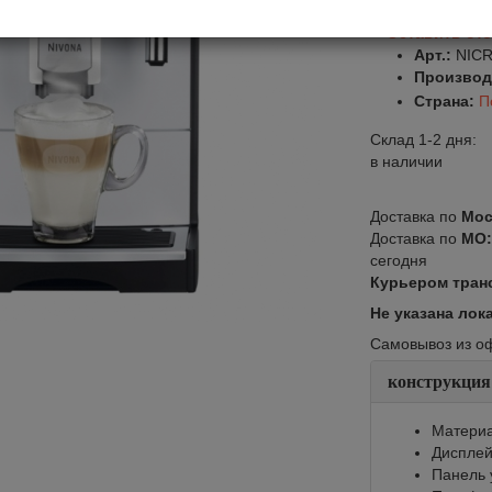
Оставить от
Арт.:
NICR
Производ
Страна:
П
Склад 1-2 дня:
в наличии
Доставка по
Мос
Доставка по
МО
сегодня
Курьером тран
Не указана лок
Самовывоз из офи
конструкция
Материа
Диспле
Панель 