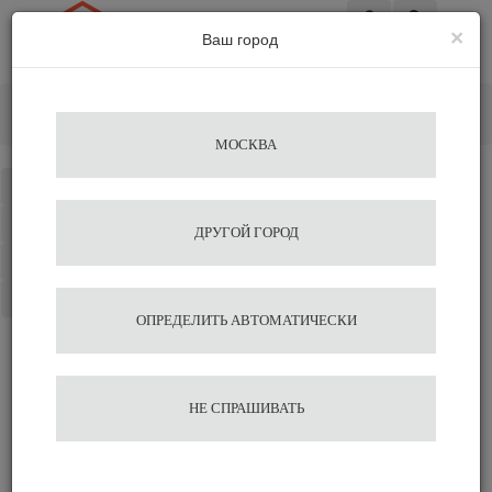
×
Ваш город
Вход
Главная
Кофемашины
Автоматические кофемашины
Кофемашина Saeco ROYAL PLUS
МОСКВА
Каталог
Избранное
ДРУГОЙ ГОРОД
Сравнение
Корзина
ОПРЕДЕЛИТЬ АВТОМАТИЧЕСКИ
Кофемашина Saeco
НЕ СПРАШИВАТЬ
ROYAL PLUS
82 000
96 800