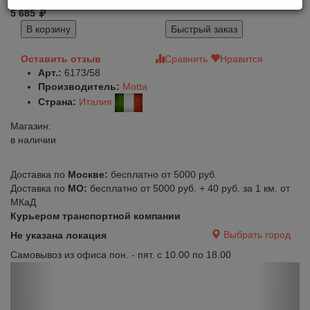
5 685
В корзину
Быстрый заказ
Оставить отзыв
Сравнить
Нравится
Арт.:
6173/58
Производитель:
Motta
Страна:
Италия
Магазин:
в наличии
Доставка по
Москве:
бесплатно от 5000 руб.
Доставка по
МО:
бесплатно от 5000 руб. + 40 руб. за 1 км. от
МКаД
Курьером транспортной компании
Выбрать город
Не указана локация
Самовывоз из офиса пон. - пят. с 10.00 по 18.00
Previous
Next