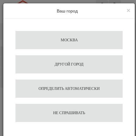
×
Ваш город
Вход
Главная
Аксессуары для бариста
Разравниватель
Motta
МОСКВА
Каталог
Избранное
ДРУГОЙ ГОРОД
Сравнение
Корзина
ОПРЕДЕЛИТЬ АВТОМАТИЧЕСКИ
НЕ СПРАШИВАТЬ
Разравниватель кофе Motta