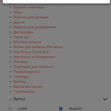
Автоматические темперы (Puqpress)
Барный инвентарь
Весы
Воронки для дозации
Другое
Емкости для дозирования
Диспенсеры
Латте арт
Мерные емкости
Мойки для питчера (Ринзеры)
Нок-Боксы "knock box"
Нок-Боксы встраиваемые
Питчеры
Подставки для темпинга
Разравниватель
Темперы
Шейкер
Щетки для чистки
Термометры
Бренд
Lelit
2
Motta
10