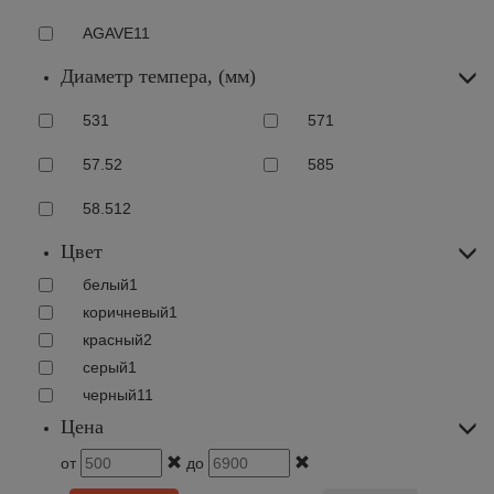
AGAVE
11
Диаметр темпера, (мм)
53
1
57
1
57.5
2
58
5
58.5
12
Цвет
белый
1
коричневый
1
красный
2
серый
1
черный
11
Цена
от
до