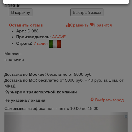
4 190
В корзину
Быстрый заказ
Оставить отзыв
Сравнить
Нравится
Арт.:
DI088
Производитель:
AGAVE
Страна:
Италия
Магазин:
в наличии
Доставка по
Москве:
бесплатно от 5000 руб.
Доставка по
МО:
бесплатно от 5000 руб. + 40 руб. за 1 км. от
МКаД
Курьером транспортной компании
Выбрать город
Не указана локация
Самовывоз из офиса пон. - пят. с 10.00 по 18.00
Previous
Next