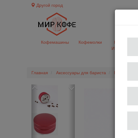
Другой город
доставк
Кофемашины
Кофемолки
Кофе&Чай
Ингредиент
Главная
Аксессуары для бариста
Разравнива
Previous
Next