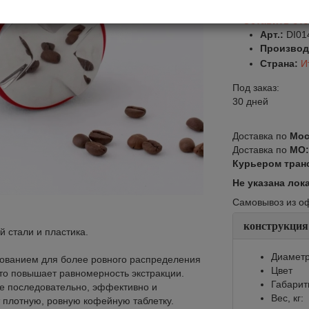
Оставить от
Арт.:
DI01
Производ
Страна:
И
Под заказ:
30 дней
Доставка по
Мос
Доставка по
МО
Курьером тран
Не указана лок
Самовывоз из офи
конструкция
 стали и пластика.
Диаметр
рованием для более ровного распределения
Цвет
Это повышает равномерность экстракции.
Габарит
ые последовательно, эффективно и
Вес, кг:
 плотную, ровную кофейную таблетку.