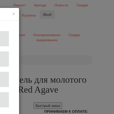
Ремонт
Аренда
Новости
Скидки
×
Вход
бранное
Корзина
ары
Разное
Альтернативное
Скидки
заваривание
та
ниватель для молотого
8 мм Red Agave
Быстрый заказ
ПРИНИМАЕМ К ОПЛАТЕ: