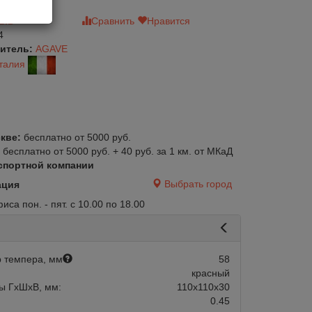
зыв
Сравнить
Нравится
4
итель:
AGAVE
талия
кве:
бесплатно от 5000 руб.
:
бесплатно от 5000 руб. + 40 руб. за 1 км. от МКаД
спортной компании
Выбрать город
ация
са пон. - пят. с 10.00 по 18.00
 темпера, мм
58
красный
ы ГхШхВ, мм:
110х110х30
0.45