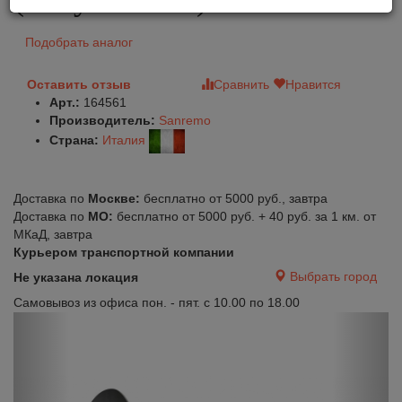
Подобрать аналог
Оставить отзыв
Сравнить
Нравится
Арт.:
164561
Производитель:
Sanremo
Страна:
Италия
Доставка по
Москве:
бесплатно от 5000 руб., завтра
Доставка по
МО:
бесплатно от 5000 руб. + 40 руб. за 1 км. от
МКаД, завтра
Курьером транспортной компании
Выбрать город
Не указана локация
Самовывоз из офиса пон. - пят. с 10.00 по 18.00
Previous
Next