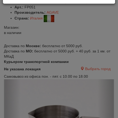
Оставить отзыв
Сравнить
Нравится
Арт.:
FP051
Производитель:
AGAVE
Страна:
Италия
Магазин:
в наличии
Доставка по
Москве:
бесплатно от 5000 руб.
Доставка по
МО:
бесплатно от 5000 руб. + 40 руб. за 1 км. от
МКаД
Курьером транспортной компании
Выбрать город
Не указана локация
Самовывоз из офиса пон. - пят. с 10.00 по 18.00
Previous
Next