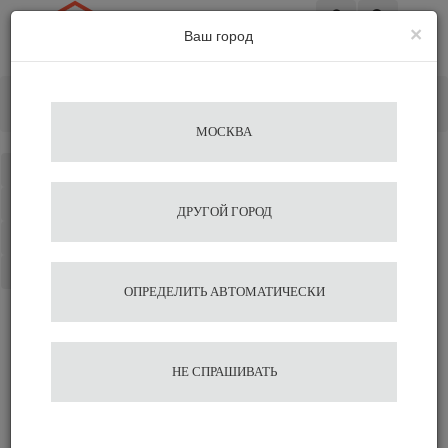
×
Ваш город
Вход
Главная
Аксессуары для бариста
Питчеры
Питчер Agave 100 мл
МОСКВА
Каталог
Избранное
ДРУГОЙ ГОРОД
Сравнение
Корзина
ОПРЕДЕЛИТЬ АВТОМАТИЧЕСКИ
Питчер Agave 100 мл
НЕ СПРАШИВАТЬ
814
В корзину
Быстрый заказ