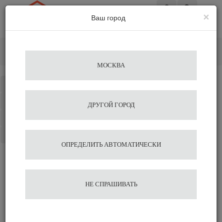
×
Ваш город
Вход
Главная
Аксессуары для бариста
Питчеры
Питчер (латьера) Europa на 250мл Motta
МОСКВА
Каталог
Избранное
ДРУГОЙ ГОРОД
Сравнение
Корзина
ОПРЕДЕЛИТЬ АВТОМАТИЧЕСКИ
Питчер (латьера) Europa на
НЕ СПРАШИВАТЬ
250мл Motta
2 963
3 292