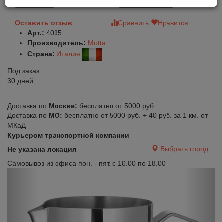
В корзину
Быстрый заказ
Оставить отзыв
Сравнить
Нравится
Арт.:
4035
Производитель:
Motta
Страна:
Италия
Под заказ:
30 дней
Доставка по
Москве:
бесплатно от 5000 руб.
Доставка по
МО:
бесплатно от 5000 руб. + 40 руб. за 1 км. от
МКаД
Курьером транспортной компании
Выбрать город
Не указана локация
Самовывоз из офиса пон. - пят. с 10.00 по 18.00
Previous
Next