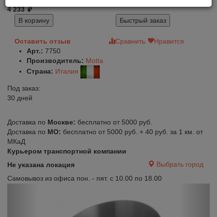
4 233
В корзину
Быстрый заказ
Оставить отзыв
Сравнить
Нравится
Арт.:
7750
Производитель:
Motta
Страна:
Италия
Под заказ:
30 дней
Доставка по
Москве:
бесплатно от 5000 руб.
Доставка по
МО:
бесплатно от 5000 руб. + 40 руб. за 1 км. от
МКаД
Курьером транспортной компании
Выбрать город
Не указана локация
Самовывоз из офиса пон. - пят. с 10.00 по 18.00
Previous
Next