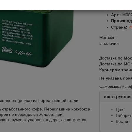
Оставить от
Арт.:
M00
Производ
Страна:
И
Магазин:
в наличии
Доставка по
Мос
Доставка по
МО
Курьером тран
Не указана лок
Самовывоз из офи
конструкция
 холдера (рожка) из нержавеющей стали
а отработанного кофе. Перекладина нок-бокса
Цвет
ров не повредился холдер, при
Габарит
дает шума от ударов холдера, легко моется,
Вес, кг: