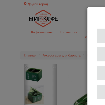
Другой город
доставк
Кофемашины
Кофемолки
Кофе&Чай
Ингредиент
Главная
Аксессуары для бариста
Нок-Боксы "
Previous
Next