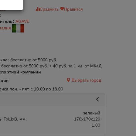
зыв
Сравнить
Нравится
2
итель:
AGAVE
талия
кве:
бесплатно от 5000 руб.
:
бесплатно от 5000 руб. + 40 руб. за 1 км. от МКаД
спортной компании
Выбрать город
ация
са пон. - пят. с 10.00 по 18.00
зеленый
ы ГхШхВ, мм:
170х170х120
1.00