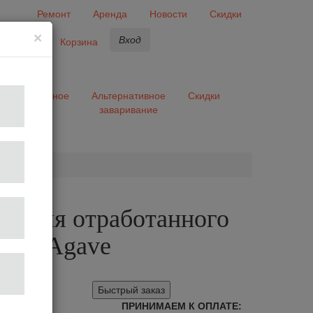
Ремонт
Аренда
Новости
Скидки
×
Вход
бранное
Корзина
ары
Разное
Альтернативное
Скидки
заваривание
та
кс для отработанного
reen Agave
Быстрый заказ
ПРИНИМАЕМ К ОПЛАТЕ: