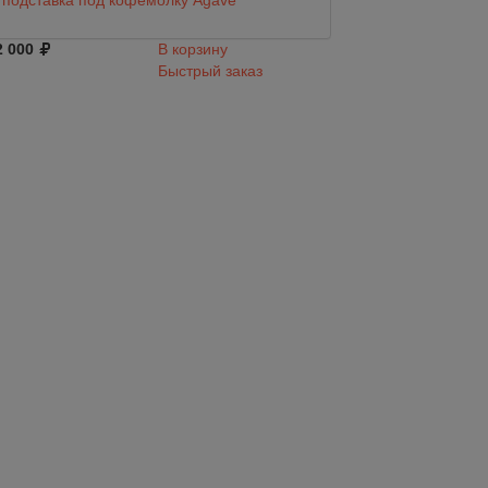
подставка под кофемолку Agave
Black Agave
2 000
В корзину
2 279
Быстрый заказ