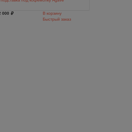
подставка под кофемолку Agave
Black Agave
2 000
В корзину
2 279
Быстрый заказ