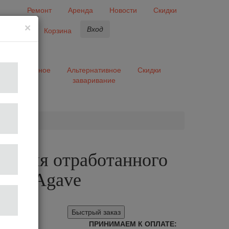
Ремонт
Аренда
Новости
Скидки
×
Вход
бранное
Корзина
ары
Разное
Альтернативное
Скидки
заваривание
та
кс для отработанного
hite Agave
Быстрый заказ
ПРИНИМАЕМ К ОПЛАТЕ: