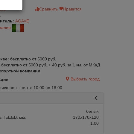
зыв
Сравнить
Нравится
1
итель:
AGAVE
талия
кве:
бесплатно от 5000 руб.
:
бесплатно от 5000 руб. + 40 руб. за 1 км. от МКаД
спортной компании
Выбрать город
ация
са пон. - пят. с 10.00 по 18.00
белый
ы ГхШхВ, мм:
170х170х120
1.00