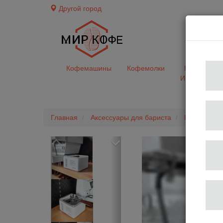
Другой город
доставк
Кофемашины
Кофемолки
Кофе&Чай
Ингредиент
Главная
Аксессуары для бариста
Нок-Боксы "
Previous
Next