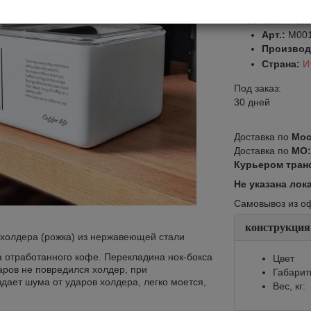
Оставить от
Арт.:
M00
Производ
Страна:
И
Под заказ:
30 дней
Доставка по
Мос
Доставка по
МО
Курьером тран
Не указана лок
Самовывоз из офи
конструкция
 холдера (рожка) из нержавеющей стали
а отработанного кофе. Перекладина нок-бокса
Цвет
ров не повредился холдер, при
Габарит
дает шума от ударов холдера, легко моется,
Вес, кг: