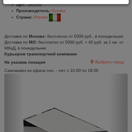
Арт.:
165285
Производитель:
Eureka
Страна:
Италия
Доставка по
Москве:
бесплатно от 5000 руб., в понедельник
Доставка по
МО:
бесплатно от 5000 руб. + 40 руб. за 1 км. от
МКаД, в понедельник
Курьером транспортной компании
Выбрать город
Не указана локация
Самовывоз из офиса пон. - пят. с 10.00 по 18.00
Previous
Next