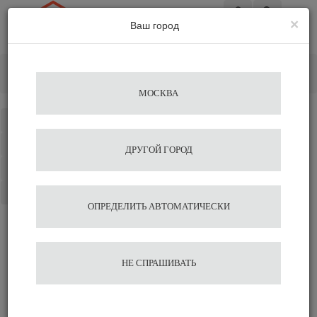
×
Ваш город
Вход
Главная
Аксессуары для бариста
Нок-Боксы "knock box"
Нок-бокс Mignon
МОСКВА
Каталог
Избранное
ДРУГОЙ ГОРОД
Сравнение
Корзина
ОПРЕДЕЛИТЬ АВТОМАТИЧЕСКИ
Нок-бокс Mignon
НЕ СПРАШИВАТЬ
Подобрать аналог
Оставить отзыв
Сравнить
Нравится