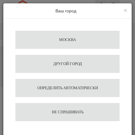
×
Ваш город
Вход
Главная
Кофемолки
Электрические
Кофемолка Fiorenzato F5 DT Timer Grey
МОСКВА
Каталог
Избранное
ДРУГОЙ ГОРОД
Сравнение
Корзина
ОПРЕДЕЛИТЬ АВТОМАТИЧЕСКИ
Кофемолка Fiorenzato F5
НЕ СПРАШИВАТЬ
DT Timer Grey
47 600