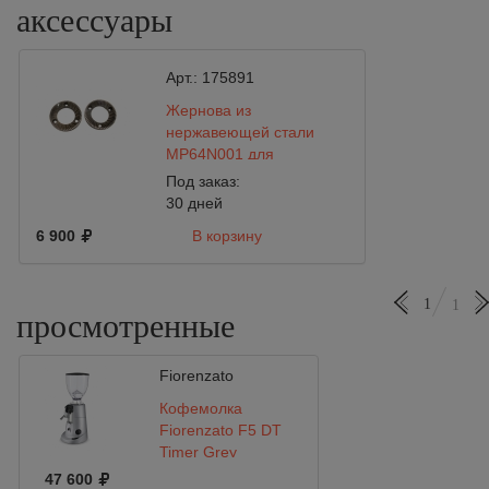
аксессуары
Арт.:
175891
Жернова из
нержавеющей стали
MP64N001 для
кофемолки Fiorenzato
Под заказ:
F5
30 дней
6 900
В корзину
1
1
просмотренные
Fiorenzato
Кофемолка
Fiorenzato F5 DT
Timer Grey
47 600