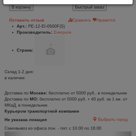
800
В корзину
Быстрый заказ
Оставить отзыв
Сравнить
Нравится
Арт.:
PE-12-EI-0500F(5)
Производитель:
Everpure
Страна:
Склад 1-2 дня:
в наличии
Доставка по
Москве:
бесплатно от 5000 руб., в понедельник
Доставка по
МО:
бесплатно от 5000 руб. + 40 руб. за 1 км. от
МКаД, в понедельник
Курьером транспортной компании
Выбрать город
Не указана локация
Самовывоз из офиса пон. - пят. с 10.00 по 18.00
Previous
Next