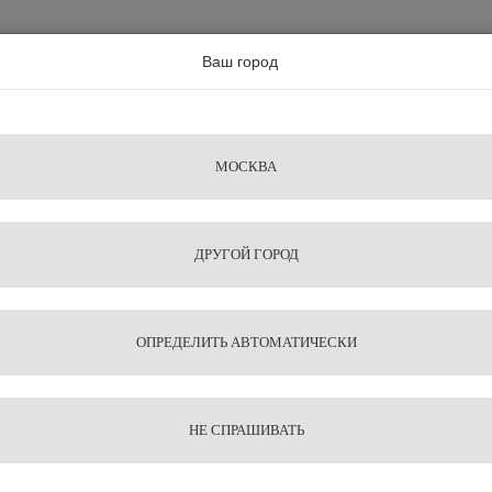
а по всей россии
Ваш город
Поиск
Сравнение
Из
Фильтры
Посуда
Чистящие
Запчасти
Аксессу
МОСКВА
ы
для
средства
для
воды
барис
ДРУГОЙ ГОРОД
запчасти для фильтров EVERPURE
Адаптер JG переходной 3/8, 3
1
5
Адапте
ОПРЕДЕЛИТЬ АВТОМАТИЧЕСКИ
3/4 BSP
Flat en
НЕ СПРАШИВАТЬ
680