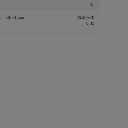
ы ГхШхВ, мм:
20х20х40
0.02
авится
Сравнить
Нравится
Склад 1-2 дня:
Арт.:
PE-12-EI-
Склад 1-2 