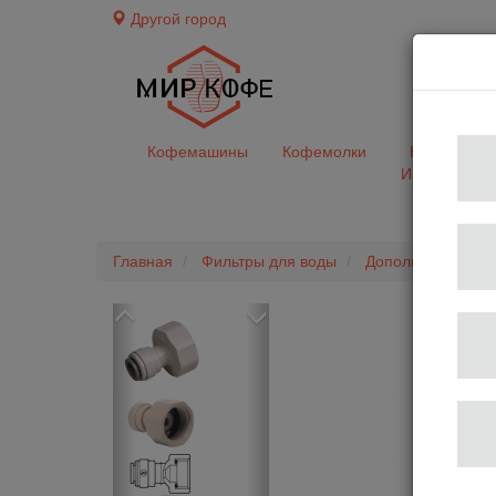
Другой город
доставк
Кофемашины
Кофемолки
Кофе&Чай
Ингредиент
Главная
Фильтры для воды
Дополнительные 
Previous
Next