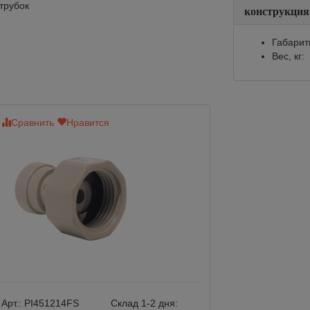
 трубок
конструкция
Габарит
Вес, кг:
Сравнить
Нравится
Сравнить
Нр
Арт.:
PI451214FS
Склад 1-2 дня:
Арт.:
PI011203S