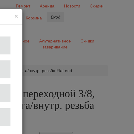
Ремонт
Аренда
Новости
Скидки
×
Вход
бранное
Корзина
ары
Разное
Альтернативное
Скидки
заваривание
та
/4 BSP цанга/внутр. резьба Flat end
р JG переходной 3/8,
 цанга/внутр. резьба
d