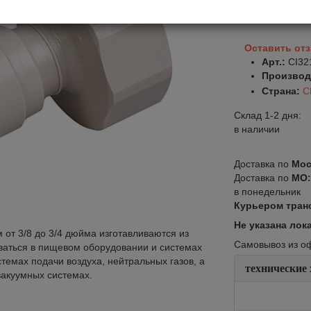
В корзину
Оставить от
Арт.:
CI32
Производ
Страна:
С
Склад 1-2 дня:
в наличии
Доставка по
Мос
Доставка по
МО
в понедельник
Курьером тран
Не указана лок
 от 3/8 до 3/4 дюйма изготавливаются из
Самовывоз из офи
оваться в пищевом оборудовании и системах
темах подачи воздуха, нейтральных газов, а
технические
 вакуумных системах.