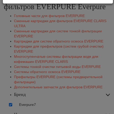
фильтров EVERPURE Everpure
Головные части для фильтров EVERPURE
Сменные картриджи для фильтров EVERPURE CLARIS
ULTRA
Сменные картриджи для систем тонкой фильтрации
EVERPURE
Картриджи для систем обратного осмоса EVERPURE
Картриджи для префильтров (систем грубой очистки)
EVERPURE
Многоступенчатые системы фильтрации водя для
кофемашин EVERPURE CLARIS
Системы тонкой очистки питьевой воды EVERPURE
Системы обратного осмоса EVERPURE
Префильтры EVERPURE (системы предварительной
фильтрации)
Дополнительные запчасти для фильтров EVERPURE
Бренд
Everpure
7