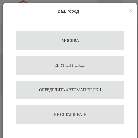
×
Ваш город
Вход
Главная
Фильтры для воды
Дополнительные запчасти для фильтров EVERPURE
МОСКВА
Everpure
Каталог
ДРУГОЙ ГОРОД
Избранное
Сравнение
Корзина
ОПРЕДЕЛИТЬ АВТОМАТИЧЕСКИ
НЕ СПРАШИВАТЬ
Дополнительные запчасти для