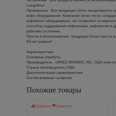
Нетоксичны : Все продукты являются нетоксичными
съедобны!
Проверенны : Вся продукция Urnex неоднократно 
кофе оборудования. Компания Urnex тесно сотруд
кофейного оборудования, что позволяет оставатьс
способов поддержания кофемашин, кофемолок и др
рабочем состоянии.
Просты в использовании: продукция Urnex проста в
Ей нет равных!
Характеристики
Основные атрибуты
Производитель URNEX BRANDS, INC. США www.ur
Страна производитель США
Дополнительные характеристики
Состав влажные салфетки
Похожие товары
Сравнить
Нравится