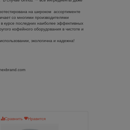
. В случае Grindz ™ все ингредиенты даже
протестирована на широком ассортименте
ничает со многими производителями
я в курсе последних наиболее эффективных
угого кофейного оборудования в чистоте и
 использовании, экологична и надежна!
nexbrand.com
Сравнить
Нравится
Сравнить
Нр