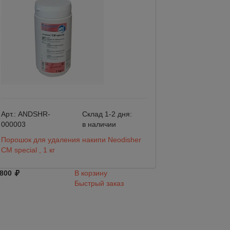
Арт.:
ANDSHR-
Склад 1-2 дня:
Арт.:
SG500
000003
в наличии
Порошок для удаления накипи Neodisher
Чистящее средст
СM special , 1 кг
Grinco Powder SG
 800
В корзину
1 384
Быстрый заказ