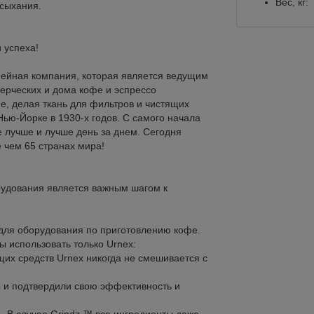
Вес, кг:
ысыхания.
и успеха!
емейная компания, которая является ведущим
ерческих и дома кофе и эспрессо
е, делая ткань для фильтров и чистящих
ью-Йорке в 1930-х годов. С самого начала
 лучше и лучше день за днем. Сегодня
е чем 65 странах мира!
удования является важным шагом к
 для оборудования по приготовлению кофе.
ны использовать только Urnex:
щих средств Urnex никогда не смешивается с
 и подтвердили свою эффективность и