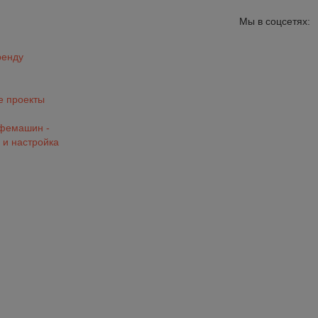
Мы в соцсетях:
ренду
 проекты
офемашин -
 и настройка