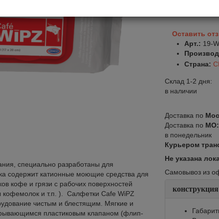
В корзину
Оставить от
Арт.:
19-W
Производ
Страна:
С
Склад 1-2 дня:
в наличии
Доставка по
Мос
Доставка по
МО
в понедельник
Курьером тран
Не указана лок
ания, специально разработаны для
Самовывоз из офи
ка содержит катионные моющие средства для
ков кофе и грязи с рабочих поверхностей
конструкция
 кофемолок и т.п. ). Салфетки Cafe WiPZ
рудование чистым и блестящим. Мягкие и
Габарит
акрывающимся пластиковым клапаном (флип-