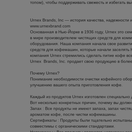
топом), чтобы поддерживать свежесть и избегать в
Urnex Brands, Inc ― история качества, надежности 
www.urnexbrand.com
Основанная в Нью-Йорке в 1936 году, Urnex это с
в мире производителем чистящих средств для комм
оборудования. Наша компания начала свое развити
средств для кофемашин, которые начали заселять Н
компания Urnex стремились сделать питие кофе все
Urnex Brands, Inc. продает свою продукцию в боле
Почему Urnex?
Понимание необходимости очистки кофейного обор
улучшению вашего опыта приготовления кофе.
Каждый из продуктов Urnex изготовлен специально
Вот несколько конкретных причин, почему вы долж
Запах : Все продукты не имеют запаха, запах чистя
ароматом кофе, после чистки кофемашины.
Сертификаты : Продукты были тщательно испытаны
совместимы с органическими стандартами.