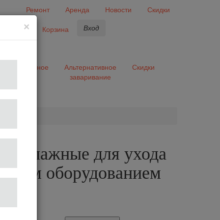
Ремонт
Аренда
Новости
Скидки
×
Вход
бранное
Корзина
ары
Разное
Альтернативное
Скидки
заваривание
та
ки влажные для ухода
ейным оборудованием
IPZ