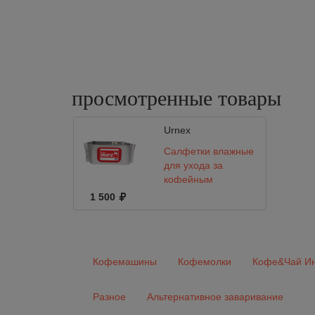
просмотренные
товары
Urnex
Салфетки влажные
для ухода за
кофейным
оборудованием
1 500
Café WIPZ
Кофемашины
Кофемолки
Кофе&Чай Ин
Разное
Альтернативное заваривание