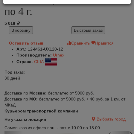
по 4 г.
5 018
В корзину
Быстрый заказ
Оставить отзыв
Сравнить
Нравится
Арт.:
12-M61-UX120-12
Производитель:
Urnex
Страна:
США
Под заказ:
30 дней
Доставка по
Москве:
бесплатно от 5000 руб.
Доставка по
МО:
бесплатно от 5000 руб. + 40 руб. за 1 км. от
МКаД
Курьером транспортной компании
Выбрать город
Не указана локация
Самовывоз из офиса пон. - пят. с 10.00 по 18.00