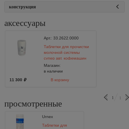
конструкция
аксессуары
Арт.:
33.2622.0000
Таблетки для прочистки
молочной системы
супер авт. кофемашин
wmf 10 гр.
Магазин:
в наличии
11 300
В корзину
1
1
просмотренные
Urnex
Таблетки для