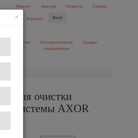
Ремонт
Аренда
Новости
Скидки
×
Вход
бранное
Корзина
ары
Разное
Альтернативное
Скидки
заваривание
та
ть для очистки
ной системы AXOR
ILK