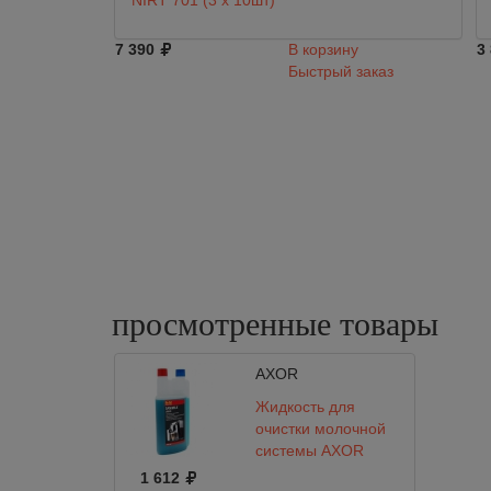
NIRT 701 (3 х 10шт)
7 390
В корзину
3
Быстрый заказ
просмотренные
товары
AXOR
Жидкость для
очистки молочной
системы AXOR
SANIMILK
1 612