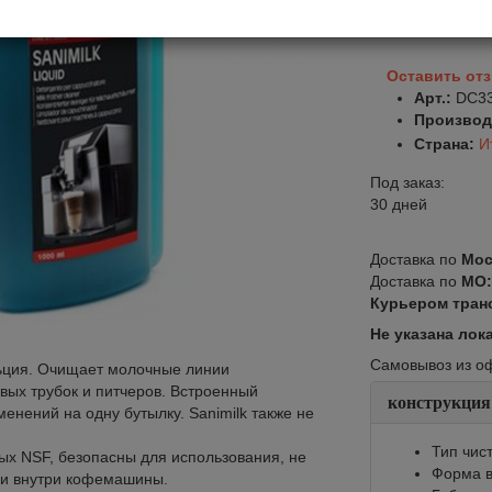
В корзину
Оставить от
Арт.:
DC3
Производ
Страна:
И
Под заказ:
30 дней
Доставка по
Мос
Доставка по
МО
Курьером тран
Не указана лок
Самовывоз из офи
ьция. Очищает молочные линии
вых трубок и питчеров. Встроенный
конструкция
нений на одну бутылку. Sanimilk также не
Тип чис
ых NSF, безопасны для использования, не
Форма в
ии внутри кофемашины.