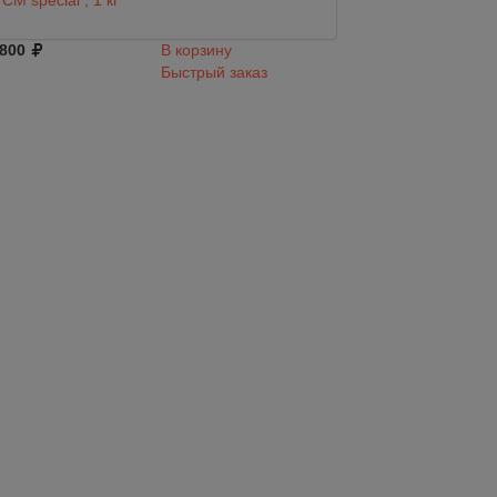
СM special , 1 кг
Grinco Powder SG
 800
В корзину
1 384
Быстрый заказ