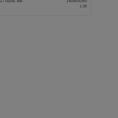
ы ГхШхВ, мм:
140х60х260
1.00
авится
Сравнить
Нравится
Нет в наличии
Под заказ:
30 дней
Арт.:
KK900
во для кофемолок De-Caf
Порошок для декальцинации 900 г