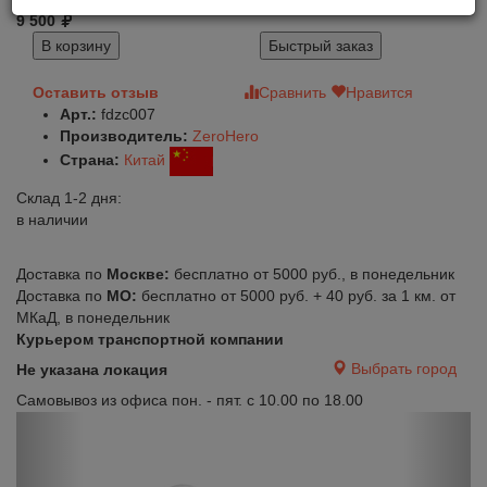
9 500
В корзину
Быстрый заказ
Оставить отзыв
Сравнить
Нравится
Арт.:
fdzc007
Производитель:
ZeroHero
Страна:
Китай
Склад 1-2 дня:
в наличии
Доставка по
Москве:
бесплатно от 5000 руб., в понедельник
Доставка по
МО:
бесплатно от 5000 руб. + 40 руб. за 1 км. от
МКаД, в понедельник
Курьером транспортной компании
Выбрать город
Не указана локация
Самовывоз из офиса пон. - пят. с 10.00 по 18.00
Previous
Next