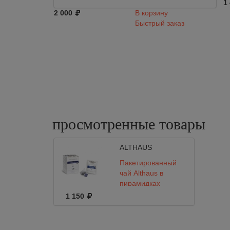
1
2 000
В корзину
Быстрый заказ
просмотренные
товары
ALTHAUS
Пакетированный
чай Althaus в
пирамидках
Darjeeling Summer
1 150
Leaves