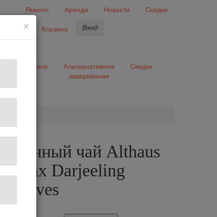
Ремонт
Аренда
Новости
Скидки
×
Вход
бранное
Корзина
ары
Разное
Альтернативное
Скидки
заваривание
та
рованный чай Althaus
мидках Darjeeling
 Leaves