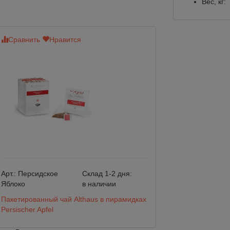
Вес, кг:
Сравнить
Нравится
Сравнить
Нр
Арт.:
Персидское
Склад 1-2 дня:
Арт.:
Ред Фрут
Яблоко
в наличии
Флэш
Пакетированный чай Althaus в пирамидках
Пакетированный 
Persischer Apfel
Red Fruit Flash