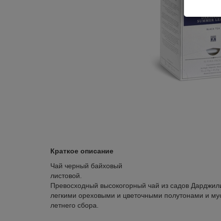
Краткое описание
Чай черный байховый
листовой.
Превосходный высокогорный чай из садов Дарджили
легкими ореховыми и цветочными полутонами и му
летнего сбора.