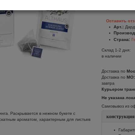
В корзину
Оставить от
Арт.:
Дард
Производ
Страна:
Г
Склад 1-2 дня:
в наличии
Доставка по
Мос
Доставка по
МО
завтра
Курьером тран
Не указана лок
Самовывоз из офи
нга. Раскрывается в нежном букете с
конструкция
скатным ароматом, характерным для листьев
Габарит