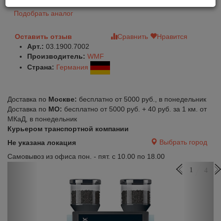
Подобрать аналог
Оставить отзыв
Сравнить
Нравится
Арт.:
03.1900.7002
Производитель:
WMF
Страна:
Германия
Доставка по
Москве:
бесплатно от 5000 руб., в понедельник
Доставка по
МО:
бесплатно от 5000 руб. + 40 руб. за 1 км. от
МКаД, в понедельник
Курьером транспортной компании
Выбрать город
Не указана локация
Самовывоз из офиса пон. - пят. с 10.00 по 18.00
Previous
Next
1
4