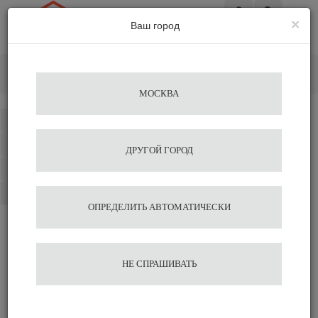
×
Ваш город
Вход
Главная
Разное
Охладители молока
Холодильник для молока WMF до 3,5 л
МОСКВА
Каталог
Избранное
ДРУГОЙ ГОРОД
Сравнение
Корзина
ОПРЕДЕЛИТЬ АВТОМАТИЧЕСКИ
Холодильник для молока
НЕ СПРАШИВАТЬ
WMF до 3,5 л
100 360
103 464