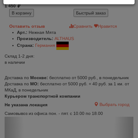
1 450
В корзину
Быстрый заказ
Оставить отзыв
Сравнить
Нравится
Арт.:
Нежная Мята
Производитель:
ALTHAUS
Страна:
Германия
Склад 1-2 дня:
в наличии
Доставка по
Москве:
бесплатно от 5000 руб., в понедельник
Доставка по
МО:
бесплатно от 5000 руб. + 40 руб. за 1 км. от
МКаД, в понедельник
Курьером транспортной компании
Выбрать город
Не указана локация
Самовывоз из офиса пон. - пят. с 10.00 по 18.00
Previous
Next