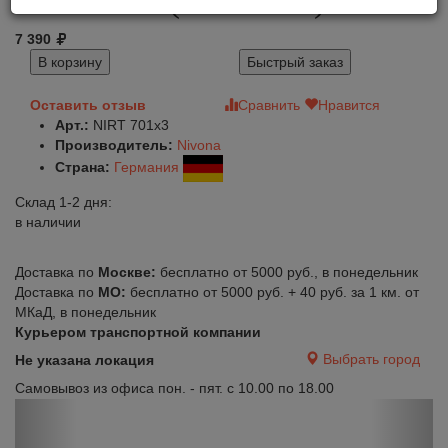
7 390
В корзину
Быстрый заказ
Оставить отзыв
Сравнить
Нравится
Арт.:
NIRT 701х3
Производитель:
Nivona
Страна:
Германия
Склад 1-2 дня:
в наличии
Доставка по
Москве:
бесплатно от 5000 руб., в понедельник
Доставка по
МО:
бесплатно от 5000 руб. + 40 руб. за 1 км. от
МКаД, в понедельник
Курьером транспортной компании
Выбрать город
Не указана локация
Самовывоз из офиса пон. - пят. с 10.00 по 18.00
Previous
Next