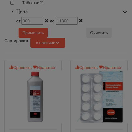
Таблетки
21
Цена
от
до
Применить
Очистить
Сортировать:
в наличии
Сравнить
Нравится
Сравнить
Нравится