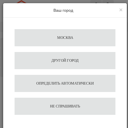
×
Ваш город
Вход
Главная
Чистящие средства
Nivona
МОСКВА
Каталог
Избранное
ДРУГОЙ ГОРОД
Сравнение
Корзина
ОПРЕДЕЛИТЬ АВТОМАТИЧЕСКИ
НЕ СПРАШИВАТЬ
Чистящие средства Nivona
Очистка кофемолок