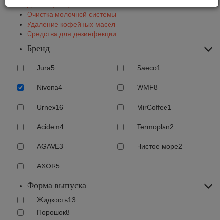
Декальцинация
Очистка молочной системы
Удаление кофейных масел
Средства для дезинфекции
Бренд
Jura
5
Saeco
1
Nivona
4
WMF
8
Urnex
16
MirCoffee
1
Acidem
4
Termoplan
2
AGAVE
3
Чистое море
2
AXOR
5
Форма выпуска
Жидкость
13
Порошок
8