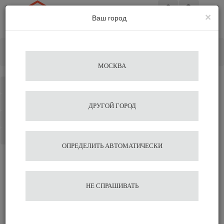
×
Ваш город
Вход
Главная
Кофемашины
Автоматические кофемашины
Кофемашина Saeco ROYAL OTC
МОСКВА
Каталог
Избранное
ДРУГОЙ ГОРОД
Сравнение
Корзина
ОПРЕДЕЛИТЬ АВТОМАТИЧЕСКИ
Кофемашина Saeco
НЕ СПРАШИВАТЬ
ROYAL OTC
95 000
107 250