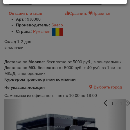
В корзину
Быстрый заказ
Оставить отзыв
Сравнить
Нравится
Арт.:
9J0080
Производитель:
Saeco
Страна:
Румыния
Склад 1-2 дня:
в наличии
Доставка по
Москве:
бесплатно от 5000 руб., в понедельник
Доставка по
МО:
бесплатно от 5000 руб. + 40 руб. за 1 км. от
МКаД, в понедельник
Курьером транспортной компании
Выбрать город
Не указана локация
Самовывоз из офиса пон. - пят. с 10.00 по 18.00
Previous
Next
1
1