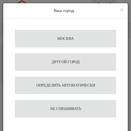
×
Ваш город
Вход
Главная
Кофемашины
Автоматические кофемашины
Кофемашина KAFFIT COM E30
МОСКВА
Каталог
Избранное
ДРУГОЙ ГОРОД
Сравнение
Корзина
ОПРЕДЕЛИТЬ АВТОМАТИЧЕСКИ
Кофемашина KAFFIT
НЕ СПРАШИВАТЬ
COM E30
92 000