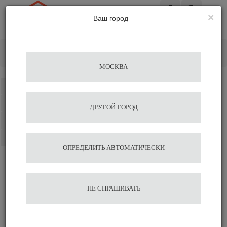
×
Ваш город
Вход
Главная
Кофемашины
Автоматические кофемашины
Кофемашина JURA X4 Dark Inox EA
МОСКВА
Каталог
Избранное
ДРУГОЙ ГОРОД
Сравнение
Корзина
ОПРЕДЕЛИТЬ АВТОМАТИЧЕСКИ
Кофемашина JURA X4
НЕ СПРАШИВАТЬ
Dark Inox EA
Подобрать аналог