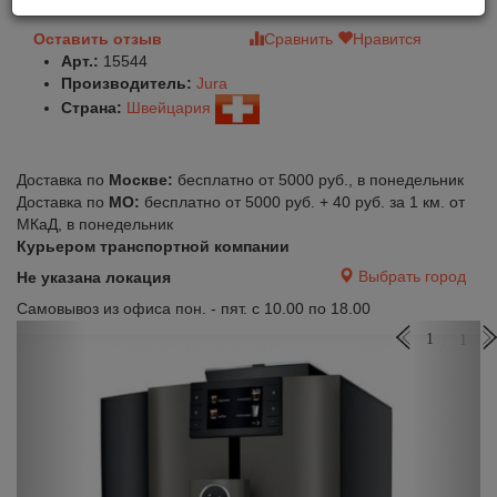
Оставить отзыв
Сравнить
Нравится
Арт.:
15544
Производитель:
Jura
Страна:
Швейцария
Доставка по
Москве:
бесплатно от 5000 руб., в понедельник
Доставка по
МО:
бесплатно от 5000 руб. + 40 руб. за 1 км. от
МКаД, в понедельник
Курьером транспортной компании
Выбрать город
Не указана локация
Самовывоз из офиса пон. - пят. с 10.00 по 18.00
Previous
Next
1
1