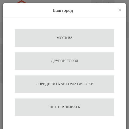
×
Ваш город
Вход
Главная
Разное
Темпер автоматический Eureka для ATOM Black
МОСКВА
Каталог
Избранное
ДРУГОЙ ГОРОД
Сравнение
Корзина
ОПРЕДЕЛИТЬ АВТОМАТИЧЕСКИ
Темпер автоматический
НЕ СПРАШИВАТЬ
Eureka для ATOM Black
66 500