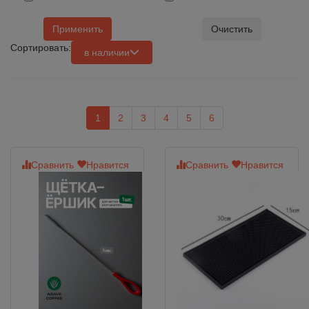
Применить
Очистить
Сортировать:
в наличии
1
2
3
4
5
6
Сравнить
Нравится
Сравнить
Нравится