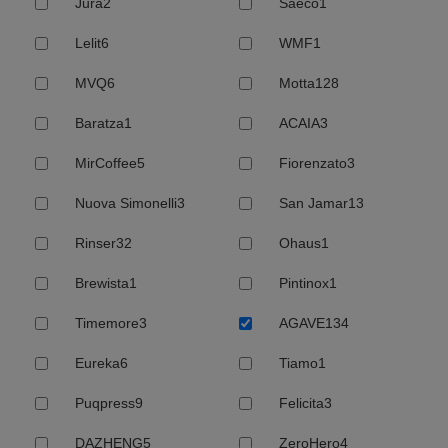
Jura
2
Saeco
1
Lelit
6
WMF
1
MVQ
6
Motta
128
Baratza
1
ACAIA
3
MirCoffee
5
Fiorenzato
3
Nuova Simonelli
3
San Jamar
13
Rinser
32
Ohaus
1
Brewista
1
Pintinox
1
Timemore
3
AGAVE
134
Eureka
6
Tiamo
1
Puqpress
9
Felicita
3
DAZHENG
5
ZeroHero
4