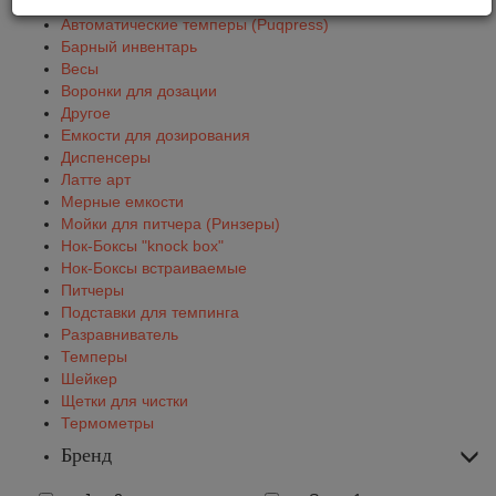
Автоматические темперы (Puqpress)
Барный инвентарь
Весы
Воронки для дозации
Другое
Емкости для дозирования
Диспенсеры
Латте арт
Мерные емкости
Мойки для питчера (Ринзеры)
Нок-Боксы "knock box"
Нок-Боксы встраиваемые
Питчеры
Подставки для темпинга
Разравниватель
Темперы
Шейкер
Щетки для чистки
Термометры
Бренд