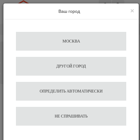
×
Ваш город
Вход
Главная
Аксессуары для бариста
AGAVE
МОСКВА
Каталог
Избранное
ДРУГОЙ ГОРОД
Сравнение
Корзина
ОПРЕДЕЛИТЬ АВТОМАТИЧЕСКИ
НЕ СПРАШИВАТЬ
Аксессуары для бариста
AGAVE