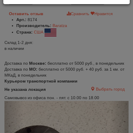
В корзину
Быстрый заказ
Оставить отзыв
Сравнить
Нравится
Арт.:
8174
Производитель:
Baratza
Страна:
США
Склад 1-2 дня:
в наличии
Доставка по
Москве:
бесплатно от 5000 руб., в понедельник
Доставка по
МО:
бесплатно от 5000 руб. + 40 руб. за 1 км. от
МКаД, в понедельник
Курьером транспортной компании
Выбрать город
Не указана локация
Самовывоз из офиса пон. - пят. с 10.00 по 18.00
Previous
Next