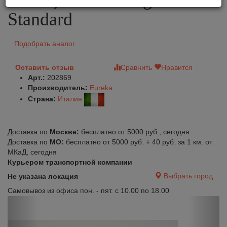
Standard
Подобрать аналог
Оставить отзыв
Сравнить
Нравится
Арт.:
202869
Производитель:
Eureka
Страна:
Италия
Доставка по
Москве:
бесплатно от 5000 руб., сегодня
Доставка по
МО:
бесплатно от 5000 руб. + 40 руб. за 1 км. от
МКаД, сегодня
Курьером транспортной компании
Выбрать город
Не указана локация
Самовывоз из офиса пон. - пят. с 10.00 по 18.00
Previous
Next