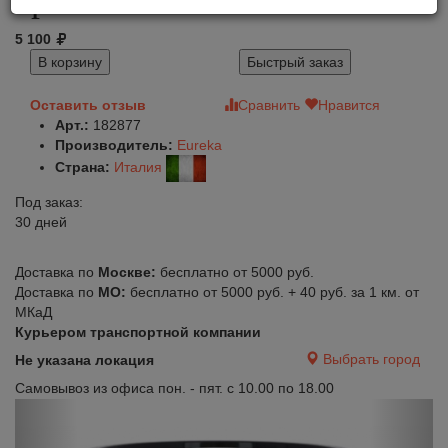
5 100
В корзину
Быстрый заказ
Оставить отзыв
Сравнить
Нравится
Арт.:
182877
Производитель:
Eureka
Страна:
Италия
Под заказ:
30 дней
Доставка по
Москве:
бесплатно от 5000 руб.
Доставка по
МО:
бесплатно от 5000 руб. + 40 руб. за 1 км. от
МКаД
Курьером транспортной компании
Выбрать город
Не указана локация
Самовывоз из офиса пон. - пят. с 10.00 по 18.00
Previous
Next